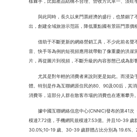
樣棘手，比如產品結構不合理、營收方式單一、淡旺
與此同時，長久以來門票經濟的盛行，也禁錮了不少
出，創建全域旅游示范區，降低重點國有景區門票價
借助于不斷更新的網絡營銷工具，不少此前名聲不
音、快手等為例的短視頻應用就帶動了像重慶的洪崖洞
片，再從圖片到視頻，不斷升級的內容形態已成為影
尤其是對年輕的消費者來說則更是如此。而浸染于
體。特別是作為互聯網原住民的80、90及00后，
消費等，這部分人群在散客市場的消費也在逐漸攀升
據中國互聯網絡信息中心(CNNIC)發布的第41次
模達7.72億，手機網民規模達7.53億。并且10-39 
30.0%;10-19 歲、30-39 歲群體占比分別為 1