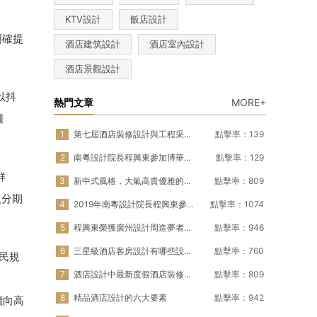
KTV設計
飯店設計
明確提
酒店建筑設計
酒店室內設計
酒店景觀設計
以抖
熱門文章
MORE+
圖
1
第七屆酒店裝修設計與工程采...
點擊率：139
2
南粵設計院長程興東參加博華...
點擊率：129
群
3
新中式風格，大氣高貴優雅的...
點擊率：809
及分期
4
2019年南粵設計院長程興東參...
點擊率：1074
5
程興東榮獲廣州設計周造夢者...
點擊率：946
6
三星級酒店客房設計有哪些設...
點擊率：760
網民規
7
酒店設計中最新度假酒店裝修...
點擊率：809
8
精品酒店設計的六大要素
點擊率：942
續向高