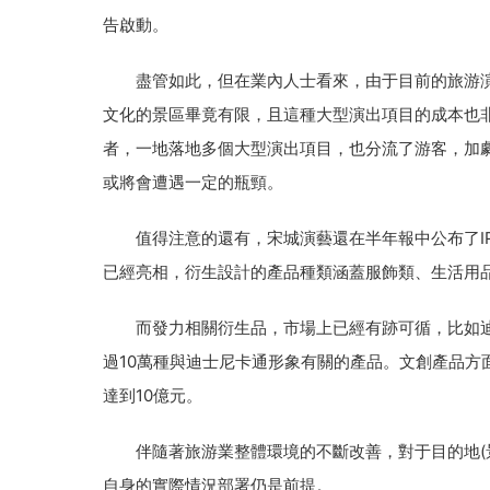
告啟動。
盡管如此，但在業內人士看來，由于目前的旅游演
文化的景區畢竟有限，且這種大型演出項目的成本也
者，一地落地多個大型演出項目，也分流了游客，加
或將會遭遇一定的瓶頸。
值得注意的還有，宋城演藝還在半年報中公布了IP
已經亮相，衍生設計的產品種類涵蓋服飾類、生活用
而發力相關衍生品，市場上已經有跡可循，比如迪士
過10萬種與迪士尼卡通形象有關的產品。文創產品方
達到10億元。
伴隨著旅游業整體環境的不斷改善，對于目的地(景
自身的實際情況部署仍是前提。