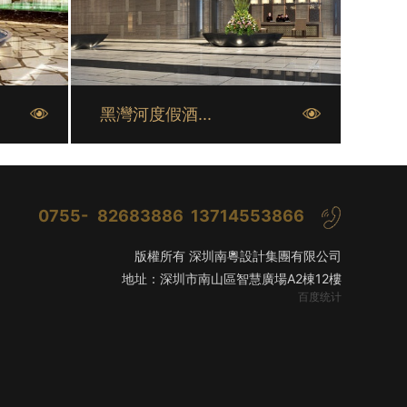
黑灣河度假酒...
0755-
82683886 13714553866
版權所有 深圳南粵設計集團有限公司
地址：深圳市南山區智慧廣場A2棟12樓
百度统计