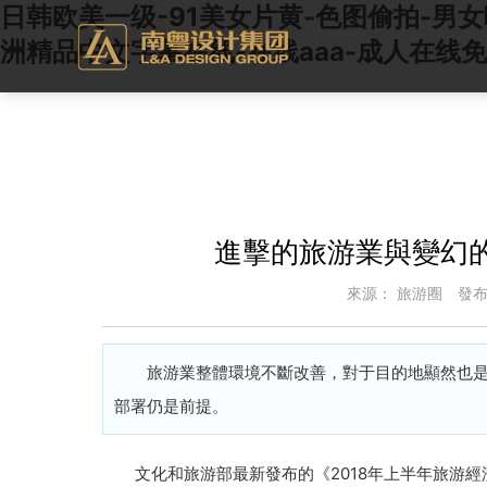
日韩欧美一级-91美女片黄-色图偷拍-男
洲精品中文字幕在线-在线aaa-成人在线免
進擊的旅游業與變幻
來源：
旅游圈
發
旅游業整體環境不斷改善，對于目的地顯然也是契
部署仍是前提。
文化和旅游部最新發布的《2018年上半年旅游經濟