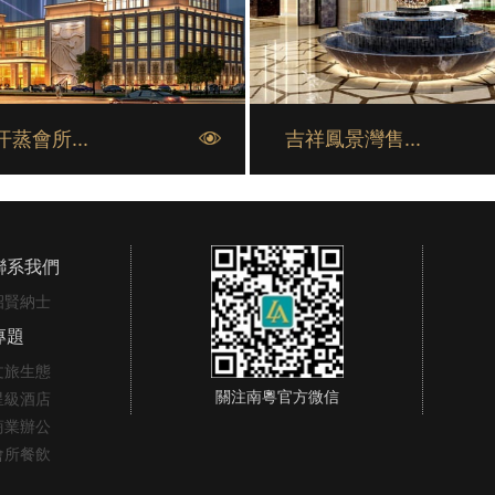
蒸會所...
吉祥鳳景灣售...
聯系我們
招賢納士
專題
文旅生態
關注南粵官方微信
星級酒店
商業辦公
會所餐飲