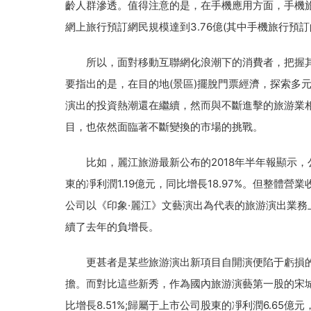
齡人群滲透。值得注意的是，在手機應用方面，手機旅
網上旅行預訂網民規模達到3.76億(其中手機旅行預訂的
所以，面對移動互聯網化浪潮下的消費者，把握其消
要指出的是，在目的地(景區)擺脫門票經濟，探索多
演出的投資熱潮還在繼續，然而與不斷進擊的旅游業相
目，也依然面臨著不斷變換的市場的挑戰。
比如，麗江旅游最新公布的2018年半年報顯示，公司
東的凈利潤1.19億元，同比增長18.97%。但整
公司以《印象·麗江》文藝演出為代表的旅游演出業務上半
續了去年的負增長。
更甚者是某些旅游演出新項目自開演便陷于虧損的
擔。而對比這些新秀，作為國內旅游演藝第一股的宋城演
比增長8.51%;歸屬于上市公司股東的凈利潤6.65