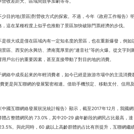
季營收差距大、區域間競爭加劇等等。
目的地(景區)對營收方式的探索。不過，今年《政府工作報告》
格，這在某種程度上似乎也推動了景區加快破除門票經濟的步伐。
是很大或是僅在區域內有一定知名度的景區，也在重新爆發，例如
景區、西安的永興坊、濟南寬厚里的“連音社”等的火爆。從文字到
響用戶出行的重要因素，甚至直接帶動了對目的地的消費。
網絡中成長起來的年輕消費者，如今已經是旅游市場中的主流消費
其消費更是與互聯網的發展緊密相連。借助手機預定、移動支付、信用
。
《中國互聯網絡發展狀況統計報告》顯示，截至2017年12月，我國
歲群體占整體網民的 73.0%，其中20-29 歲年齡段的網民占比最高，達
9.6%、23.5%。與此同時，60 歲以上高齡群體的占比有所提升，互聯網繼