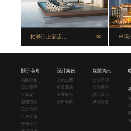
帕勞海上酒店...
阜陽汗
關于南粵
設計案例
媒體資訊
集團介紹
文旅生態
公司新聞
設計團隊
星級酒店
文旅動態
大事記
商業辦公
設計資訊
服務范圍
會所餐飲
媒體報道
設計流程
社會榮譽
合作伙伴
客戶評價