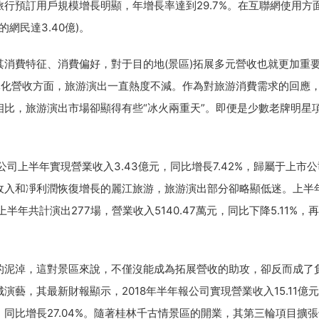
行預訂用戶規模增長明顯，年增長率達到29.7%。在互聯網使用方
網民達3.40億)。
費特征、消費偏好，對于目的地(景區)拓展多元營收也就更加重
元化營收方面，旅游演出一直熱度不減。作為對旅游消費需求的回應
比，旅游演出市場卻顯得有些“冰火兩重天”。即便是少數老牌明星
上半年實現營業收入3.43億元，同比增長7.42%，歸屬于上市公
體營業收入和凈利潤恢復增長的麗江旅游，旅游演出部分卻略顯低迷。上半
年共計演出277場，營業收入5140.47萬元，同比下降5.11%，
泥淖，這對景區來說，不僅沒能成為拓展營收的助攻，卻反而成了
藝，其最新財報顯示，2018年半年報公司實現營業收入15.11億
億元，同比增長27.04%。隨著桂林千古情景區的開業，其第三輪項目擴