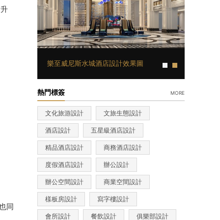
費升
樂至威尼斯水城酒店設計效果圖
熱門標簽
more
文化旅游設計
文旅生態設計
酒店設計
五星級酒店設計
精品酒店設計
商務酒店設計
度假酒店設計
辦公設計
辦公空間設計
商業空間設計
樣板房設計
寫字樓設計
也同
會所設計
餐飲設計
俱樂部設計