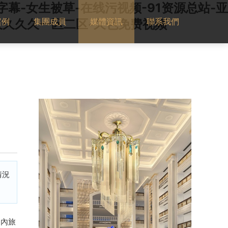
幕-女生被草-在线污视频-91资源总站-亚
案例
集團成員
媒體資訊
聯系我們
久久久久久一区二区-久色免费视频
情況
國內旅