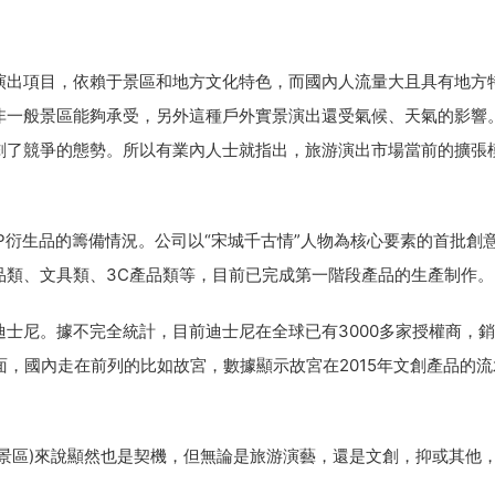
出項目，依賴于景區和地方文化特色，而國內人流量大且具有地方
非一般景區能夠承受，另外這種戶外實景演出還受氣候、天氣的影響
劇了競爭的態勢。所以有業內人士就指出，旅游演出市場當前的擴張
衍生品的籌備情況。公司以“宋城千古情”人物為核心要素的首批創
品類、文具類、3C產品類等，目前已完成第一階段產品的生產制作。
尼。據不完全統計，目前迪士尼在全球已有3000多家授權商，銷
面，國內走在前列的比如故宮，數據顯示故宮在2015年文創產品的流
區)來說顯然也是契機，但無論是旅游演藝，還是文創，抑或其他