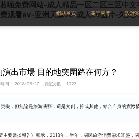
女啪啪免费网站-成人精品一区二区三区中文字
網站首頁
關于南粵
設計
费观看av-亚洲天堂va-成人av图片-久
的演出市場 目的地突圍路在何方？
布時間：
2018-08-27
瀏覽次數：
1023
機，但無論是旅游演藝，還是文創，抑或其他，結合自身的實際
主要數據報告》顯示，2018年上半年，國民旅游消費需求旺盛，