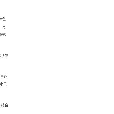
特色
。再
模式
意形象
售超
水已
，結合