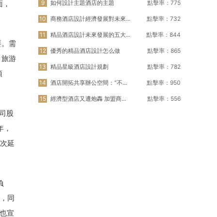
面，
9
如何設計主題酒店的主題
點擊率：775
10
商務酒店設計經濟發展對未來...
點擊率：732
11
精品酒店設計未來發展的五大...
點擊率：844
要。需
12
優秀的精品酒店設計怎么做
點擊率：865
，旅游
13
精品星級酒店設計規劃
點擊率：782
項
14
酒店開拓共享辦公空間：“不...
點擊率：950
15
經濟型酒店又遭炮轟 加盟商...
點擊率：556
司股
年，
再次延
負
元，同
張也宣